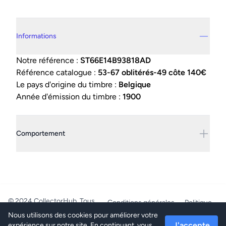
Details supplémentaires
Informations
Notre référence :
ST66E14B93818AD
Référence catalogue :
53-67 oblitérés-49 côte 140€
Le pays d'origine du timbre :
Belgique
Année d'émission du timbre :
1900
Comportement
© 2024 CollectorHub. Tous
Conditions générales
Politique
droits réservés.
de confidentialité
Nous utilisons des cookies pour améliorer votre
PhilaJob - BE0804.218.387 -
J'accepte
expérience sur notre site. En continuant, vous