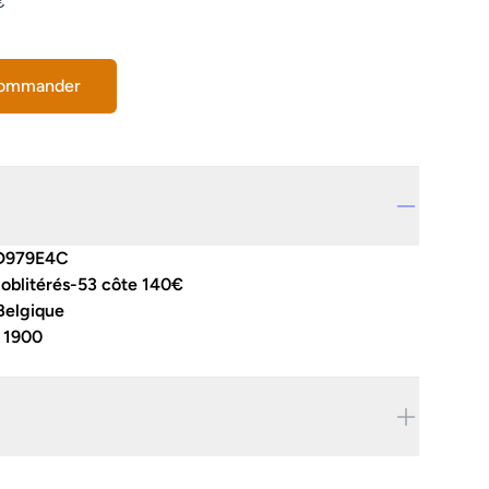
€
commander
D979E4C
oblitérés-53 côte 140€
Belgique
:
1900