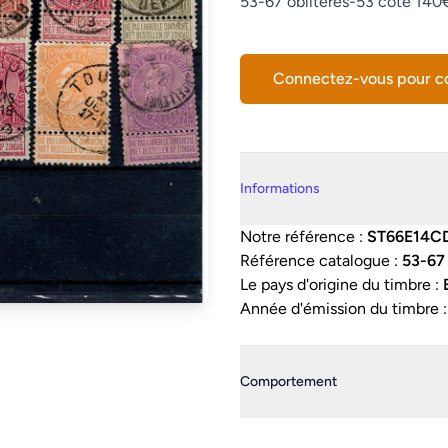
Description
53-67 oblitérés-53 côte 140
Connectez-vous pour 
Details supplémentaires
Informations
Notre référence :
ST66E14C
Référence catalogue :
53-67 
Le pays d'origine du timbre :
Année d'émission du timbre 
Comportement