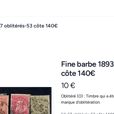
67 oblitérés-53 côte 140€
Fine barbe 1893
côte 140€
10 €
Product information
Conditions
Oblitéré (O) : Timbre qui a ét
marque d'oblitération.