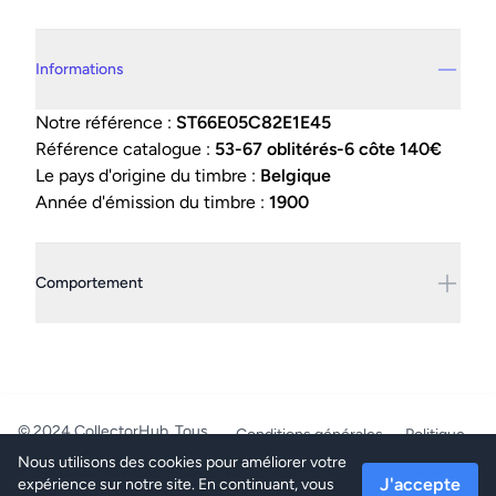
Details supplémentaires
Informations
Notre référence :
ST66E05C82E1E45
Référence catalogue :
53-67 oblitérés-6 côte 140€
Le pays d'origine du timbre :
Belgique
Année d'émission du timbre :
1900
Comportement
© 2024 CollectorHub. Tous
Conditions générales
Politique
droits réservés.
de confidentialité
Nous utilisons des cookies pour améliorer votre
PhilaJob - BE0804.218.387 -
J'accepte
expérience sur notre site. En continuant, vous