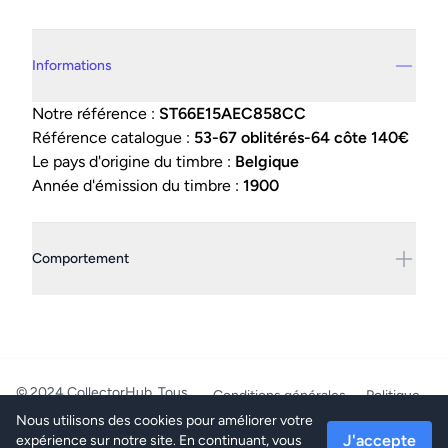
Details supplémentaires
Informations
Notre référence :
ST66E15AEC858CC
Référence catalogue :
53-67 oblitérés-64 côte 140€
Le pays d'origine du timbre :
Belgique
Année d'émission du timbre :
1900
Comportement
© 2024 CollectorHub. Tous
Conditions générales
Politique
droits réservés.
de confidentialité
Nous utilisons des cookies pour améliorer votre
PhilaJob - BE0804.218.387 -
J'accepte
expérience sur notre site. En continuant, vous