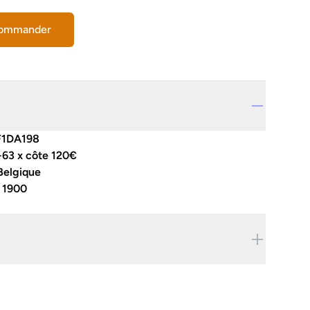
commander
F1DA198
-63 x côte 120€
Belgique
:
1900