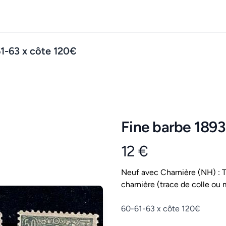
61-63 x côte 120€
Fine barbe 1893
12 €
Product information
Conditions
Neuf avec Charnière (NH) : Ti
charnière (trace de colle ou 
Description
60-61-63 x côte 120€