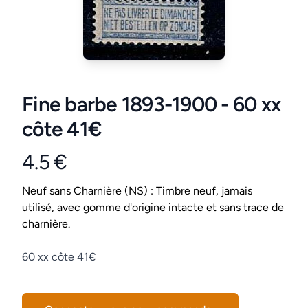
Fine barbe 1893-1900 - 60 xx
côte 41€
4.5 €
Product information
Conditions
Neuf sans Charnière (NS) : Timbre neuf, jamais
utilisé, avec gomme d'origine intacte et sans trace de
charnière.
Description
60 xx côte 41€