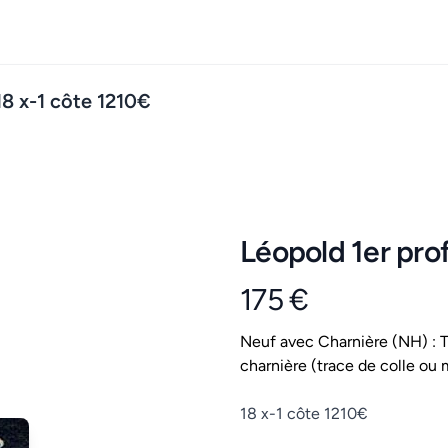
18 x-1 côte 1210€
Léopold 1er prof
175 €
Product information
Conditions
Neuf avec Charnière (NH) : Ti
charnière (trace de colle ou 
Description
18 x-1 côte 1210€