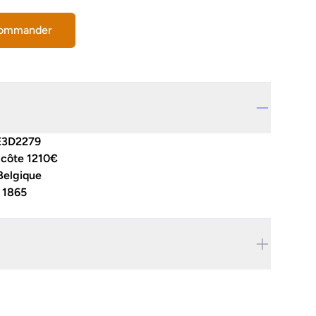
commander
E3D2279
 côte 1210€
Belgique
:
1865