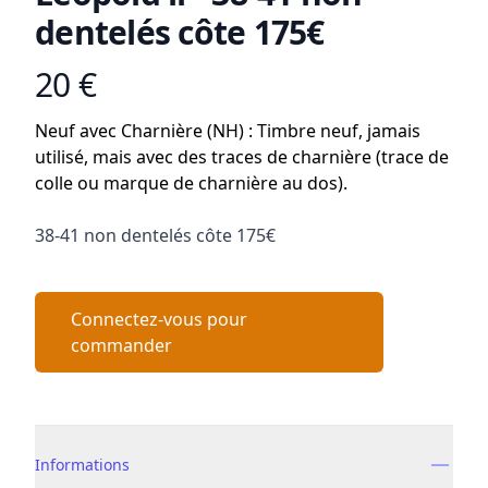
dentelés côte 175€
20 €
Product information
Conditions
Neuf avec Charnière (NH) : Timbre neuf, jamais
utilisé, mais avec des traces de charnière (trace de
colle ou marque de charnière au dos).
Description
38-41 non dentelés côte 175€
Connectez-vous pour
commander
Details supplémentaires
Informations