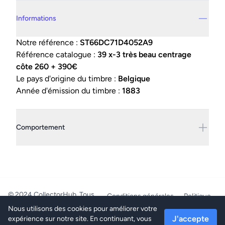
Details supplémentaires
Informations
Notre référence :
ST66DC71D4052A9
Référence catalogue :
39 x-3 très beau centrage
côte 260 + 390€
Le pays d'origine du timbre :
Belgique
Année d'émission du timbre :
1883
Comportement
© 2024 CollectorHub. Tous
Conditions générales
Politique
droits réservés.
de confidentialité
Nous utilisons des cookies pour améliorer votre
PhilaJob - BE0804.218.387 -
J'accepte
expérience sur notre site. En continuant, vous
Mettet/Belgique