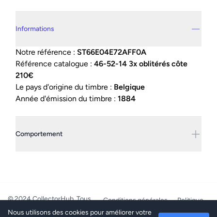
Details supplémentaires
Informations
Notre référence :
ST66E04E72AFF0A
Référence catalogue :
46-52-14 3x oblitérés côte
210€
Le pays d'origine du timbre :
Belgique
Année d'émission du timbre :
1884
Comportement
© 2024 CollectorHub. Tous
Conditions générales
Politique
droits réservés.
de confidentialité
Nous utilisons des cookies pour améliorer votre