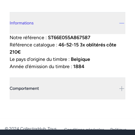
Details supplémentaires
Informations
Notre référence :
ST66E055A867587
Référence catalogue :
46-52-15 3x oblitérés côte
210€
Le pays d'origine du timbre :
Belgique
Année d'émission du timbre :
1884
Comportement
© 2024 CollectorHub. Tous
Conditions générales
Politique
droits réservés.