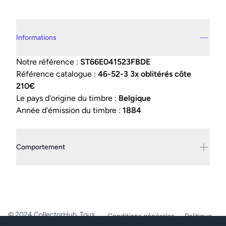
Details supplémentaires
Informations
Notre référence :
ST66E041523FBDE
Référence catalogue :
46-52-3 3x oblitérés côte
210€
Le pays d'origine du timbre :
Belgique
Année d'émission du timbre :
1884
Comportement
© 2024 CollectorHub. Tous
Conditions générales
Politique
droits réservés.