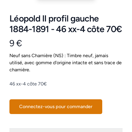
Léopold II profil gauche
1884-1891 - 46 xx-4 côte 70€
9 €
Product information
Conditions
Neuf sans Charnière (NS) : Timbre neuf, jamais
utilisé, avec gomme d'origine intacte et sans trace de
charnière.
Description
46 xx-4 côte 70€
Connectez-vous pour commander
Details supplémentaires