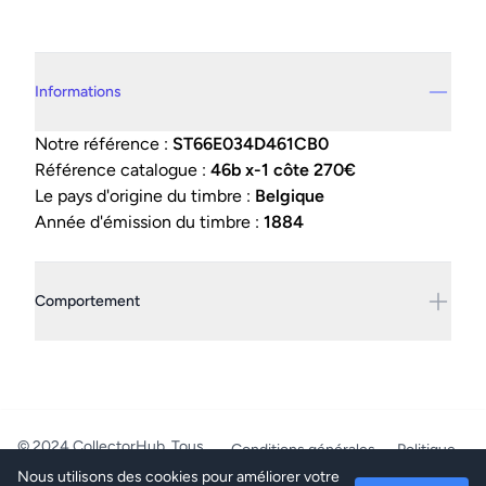
Details supplémentaires
Informations
Notre référence :
ST66E034D461CB0
Référence catalogue :
46b x-1 côte 270€
Le pays d'origine du timbre :
Belgique
Année d'émission du timbre :
1884
Comportement
© 2024 CollectorHub. Tous
Conditions générales
Politique
droits réservés.
de confidentialité
Nous utilisons des cookies pour améliorer votre