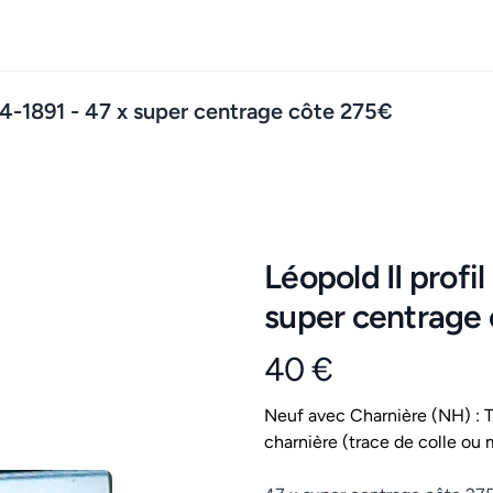
84-1891 - 47 x super centrage côte 275€
Léopold II profi
super centrage
40 €
Product information
Conditions
Neuf avec Charnière (NH) : Ti
charnière (trace de colle ou 