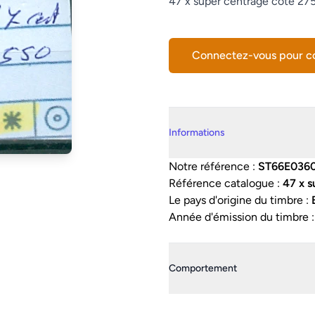
Description
47 x super centrage côte 27
Connectez-vous pour 
Details supplémentaires
Informations
Notre référence :
ST66E036
Référence catalogue :
47 x 
Le pays d'origine du timbre :
Année d'émission du timbre 
Comportement