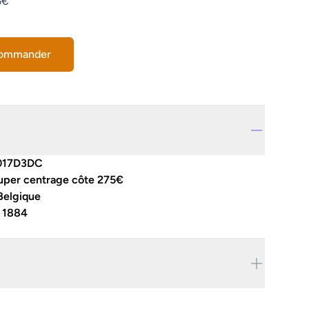
5€
commander
017D3DC
super centrage côte 275€
Belgique
:
1884