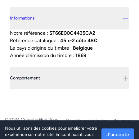
Details supplémentaires
Informations
Notre référence :
ST66E00C4435CA2
Référence catalogue :
45 x-2 côte 48€
Le pays d'origine du timbre :
Belgique
Année d'émission du timbre :
1869
Comportement
© 2024 CollectorHub. Tous
Conditions générales
Politique
droits réservés.
de confidentialité
Nous utilisons des cookies pour améliorer votre
PhilaJob - BE0804.218.387 -
J'accepte
expérience sur notre site. En continuant, vous
Mettet/Belgique