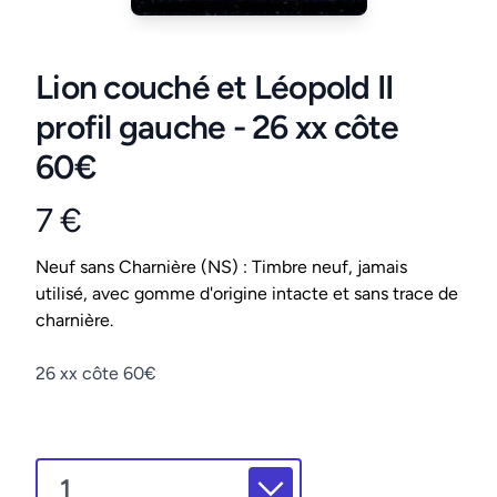
Lion couché et Léopold II
profil gauche - 26 xx côte
60€
7 €
Product information
Conditions
Neuf sans Charnière (NS) : Timbre neuf, jamais
utilisé, avec gomme d'origine intacte et sans trace de
charnière.
Description
26 xx côte 60€