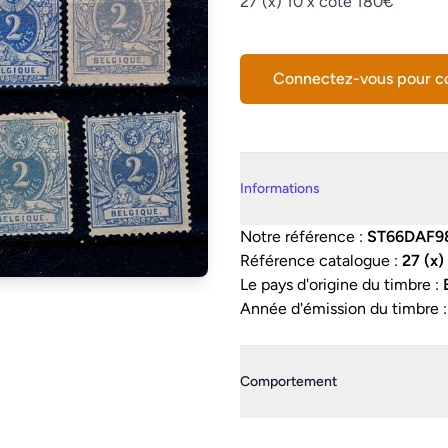
Description
27 (x) 10 x côte 180€
Connectez-vous pour 
Details supplémentaires
Informations
Notre référence :
ST66DAF9
Référence catalogue :
27 (x)
Le pays d'origine du timbre :
Année d'émission du timbre 
Comportement