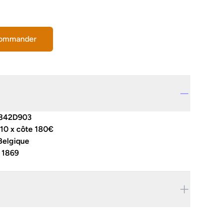
commander
842D903
 10 x côte 180€
Belgique
:
1869