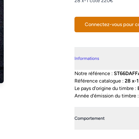
Description
28 x-1 côte 220€
Connectez-vous pour 
Details supplémentaires
Informations
Notre référence :
ST66DAFF
Référence catalogue :
28 x-
Le pays d'origine du timbre :
Année d'émission du timbre 
Comportement