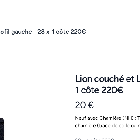
rofil gauche - 28 x-1 côte 220€
Lion couché et L
1 côte 220€
20 €
Product information
Conditions
Neuf avec Charnière (NH) : Ti
charnière (trace de colle ou 