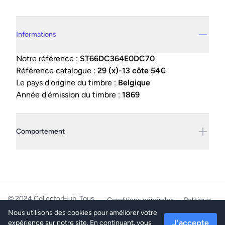
Details supplémentaires
Informations
Notre référence :
ST66DC364E0DC70
Référence catalogue :
29 (x)-13 côte 54€
Le pays d'origine du timbre :
Belgique
Année d'émission du timbre :
1869
Comportement
© 2024 CollectorHub. Tous
Conditions générales
Politique
droits réservés.
de confidentialité
Nous utilisons des cookies pour améliorer votre
PhilaJob - BE0804.218.387 -
J'accepte
expérience sur notre site. En continuant, vous