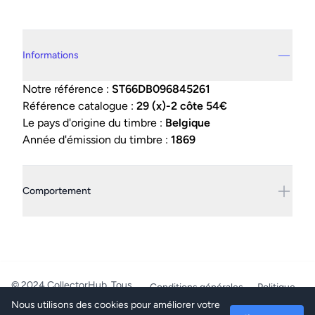
Details supplémentaires
Informations
Notre référence :
ST66DB096845261
Référence catalogue :
29 (x)-2 côte 54€
Le pays d'origine du timbre :
Belgique
Année d'émission du timbre :
1869
Comportement
© 2024 CollectorHub. Tous
Conditions générales
Politique
droits réservés.
de confidentialité
Nous utilisons des cookies pour améliorer votre
PhilaJob - BE0804.218.387 -