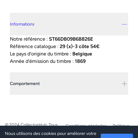
Details supplémentaires
Informations
Notre référence :
ST66DB09B6B826E
Référence catalogue :
29 (x)-3 côte 54€
Le pays d'origine du timbre :
Belgique
Année d'émission du timbre :
1869
Comportement
© 2024 CollectorHub. Tous
Conditions générales
Politique
droits réservés.
de confidentialité
Nous utilisons des cookies pour améliorer votre
PhilaJob - BE0804.218.387 -