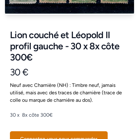
Lion couché et Léopold II
profil gauche - 30 x 8x côte
300€
30 €
Product information
Conditions
Neuf avec Charnière (NH) : Timbre neuf, jamais
utilisé, mais avec des traces de charnière (trace de
colle ou marque de charnière au dos).
Description
30 x 8x côte 300€
Connectez-vous pour commander