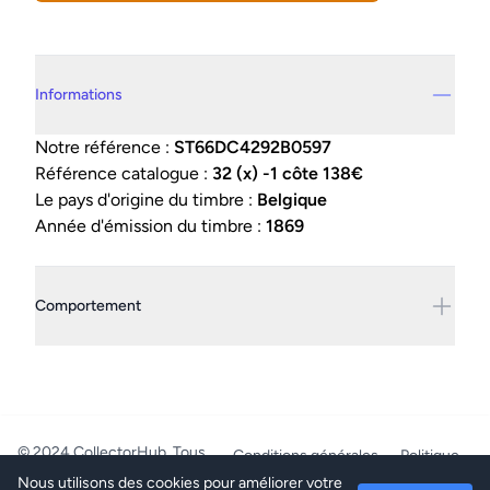
Details supplémentaires
Informations
Notre référence :
ST66DC4292B0597
Référence catalogue :
32 (x) -1 côte 138€
Le pays d'origine du timbre :
Belgique
Année d'émission du timbre :
1869
Comportement
© 2024 CollectorHub. Tous
Conditions générales
Politique
droits réservés.
de confidentialité
Nous utilisons des cookies pour améliorer votre