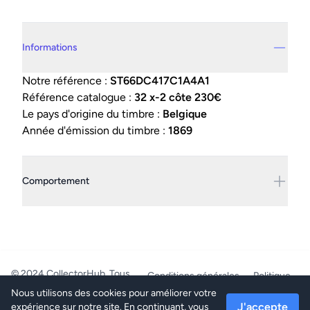
Details supplémentaires
Informations
Notre référence :
ST66DC417C1A4A1
Référence catalogue :
32 x-2 côte 230€
Le pays d'origine du timbre :
Belgique
Année d'émission du timbre :
1869
Comportement
© 2024 CollectorHub. Tous
Conditions générales
Politique
droits réservés.
de confidentialité
Nous utilisons des cookies pour améliorer votre
PhilaJob - BE0804.218.387 -
J'accepte
expérience sur notre site. En continuant, vous