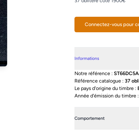
Description
37 oblitéré côte 1900€
Connectez-vous pour 
Details supplémentaires
Informations
Notre référence :
ST66DC5A
Référence catalogue :
37 obl
Le pays d'origine du timbre :
Année d'émission du timbre 
Comportement