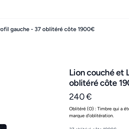
rofil gauche - 37 oblitéré côte 1900€
Lion couché et L
oblitéré côte 1
240 €
Product information
Conditions
Oblitéré (O) : Timbre qui a ét
marque d'oblitération.