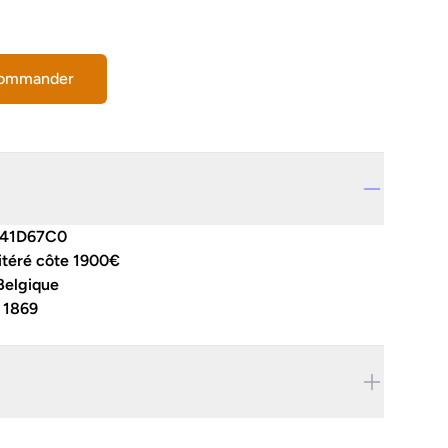
commander
41D67C0
itéré côte 1900€
Belgique
:
1869