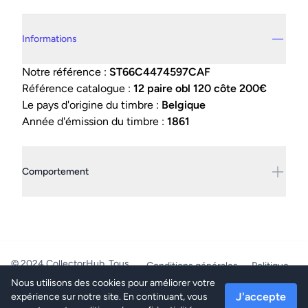
Details supplémentaires
Informations
Notre référence :
ST66C4474597CAF
Référence catalogue :
12 paire obl 120 côte 200€
Le pays d'origine du timbre :
Belgique
Année d'émission du timbre :
1861
Comportement
© 2024 CollectorHub. Tous
Conditions générales
Politique
droits réservés.
de confidentialité
Nous utilisons des cookies pour améliorer votre
PhilaJob - BE0804.218.387 -
J'accepte
expérience sur notre site. En continuant, vous
Mettet/Belgique