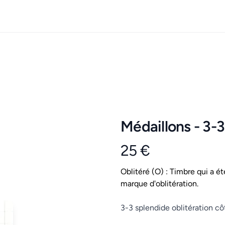
Médaillons - 3-3
25 €
Product information
Conditions
Oblitéré (O) : Timbre qui a ét
marque d'oblitération.
Description
3-3 splendide oblitération c