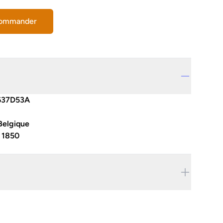
commander
637D53A
Belgique
:
1850