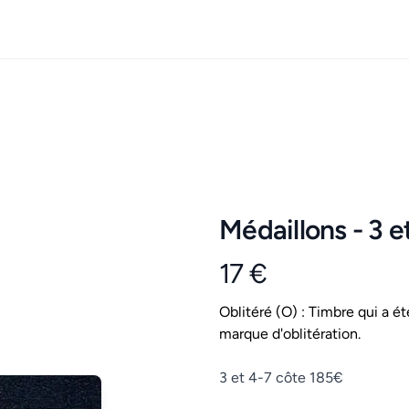
Médaillons - 3 e
17 €
Product information
Conditions
Oblitéré (O) : Timbre qui a ét
marque d'oblitération.
Description
3 et 4-7 côte 185€