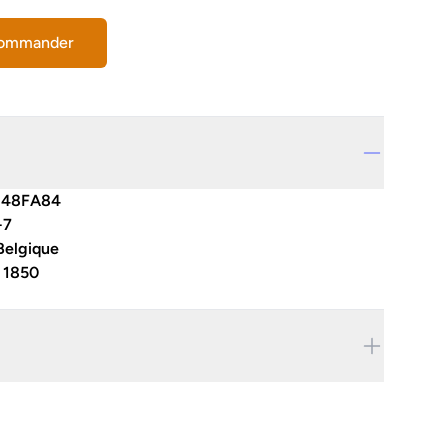
commander
148FA84
-7
Belgique
:
1850