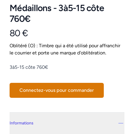
Médaillons - 3à5-15 côte
760€
80 €
Product information
Conditions
Oblitéré (O) : Timbre qui a été utilisé pour affranchir
le courrier et porte une marque d'oblitération.
Description
3à5-15 côte 760€
Connectez-vous pour commander
Details supplémentaires
Informations