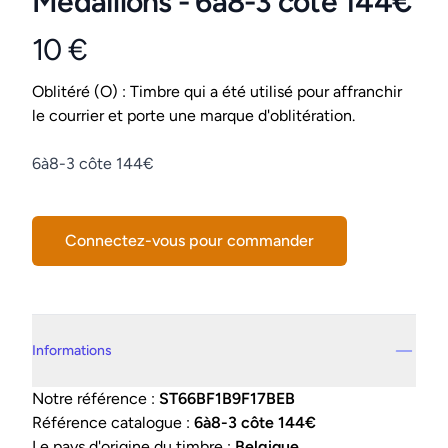
Médaillons - 6à8-3 côte 144€
10 €
Product information
Conditions
Oblitéré (O) : Timbre qui a été utilisé pour affranchir
le courrier et porte une marque d'oblitération.
Description
6à8-3 côte 144€
Connectez-vous pour commander
Details supplémentaires
Informations
Notre référence :
ST66BF1B9F17BEB
Référence catalogue :
6à8-3 côte 144€
Le pays d'origine du timbre :
Belgique