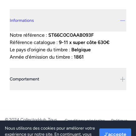
Details supplémentaires
Informations
Notre référence :
ST66C0C0AAB093F
Référence catalogue :
9-11 x super côte 630€
Le pays d'origine du timbre :
Belgique
Année d'émission du timbre :
1861
Comportement
© 2024 CollectorHub. Tous
Conditions générales
Politique
droits réservés.
de confidentialité
Nous utilisons des cookies pour améliorer votre
PhilaJob - BE0804.218.387 -
J'accepte
expérience sur notre site. En continuant, vous