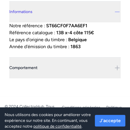
Details supplémentaires
Informations
Notre référence :
ST66CF0F7AA6EF1
Référence catalogue :
13B x-4 côte 115€
Le pays d'origine du timbre :
Belgique
Année d'émission du timbre :
1863
Comportement
© 2024 CollectorHub. Tous
Conditions générales
Politique
droits réservés.
de confidentialité
Nous utilisons des cookies pour améliorer votre
PhilaJob - BE0804.218.387 -
J'accepte
expérience sur notre site. En continuant, vous
Mettet/Belgique
acceptez notre
politique de confidentialité
.