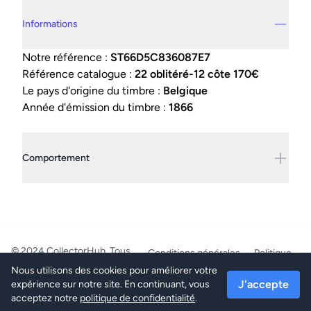
Details supplémentaires
Informations
Notre référence :
ST66D5C836087E7
Référence catalogue :
22 oblitéré-12 côte 170€
Le pays d'origine du timbre :
Belgique
Année d'émission du timbre :
1866
Comportement
© 2024 CollectorHub. Tous
Conditions générales
Politique
droits réservés.
de confidentialité
Nous utilisons des cookies pour améliorer votre
PhilaJob - BE0804.218.387 -
J'accepte
expérience sur notre site. En continuant, vous
Mettet/Belgique
acceptez notre
politique de confidentialité
.