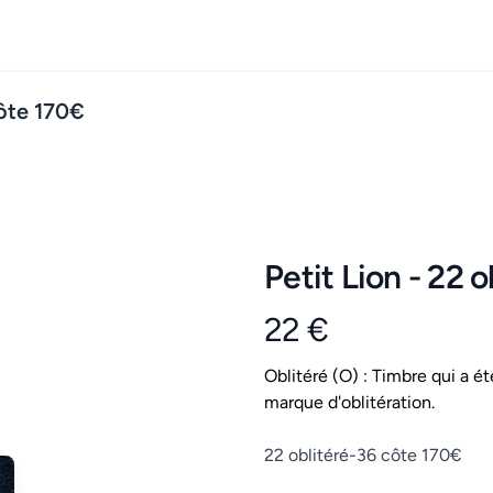
côte 170€
Petit Lion - 22 
22 €
Product information
Conditions
Oblitéré (O) : Timbre qui a ét
marque d'oblitération.
Description
22 oblitéré-36 côte 170€