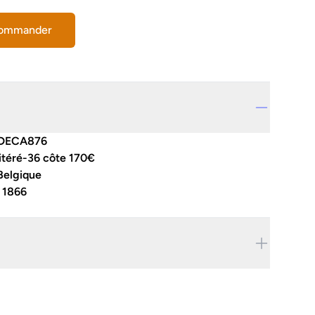
commander
DECA876
itéré-36 côte 170€
Belgique
:
1866