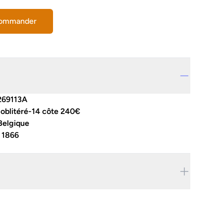
commander
269113A
 oblitéré-14 côte 240€
Belgique
:
1866