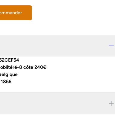
commander
62CEF54
 oblitéré-8 côte 240€
Belgique
:
1866