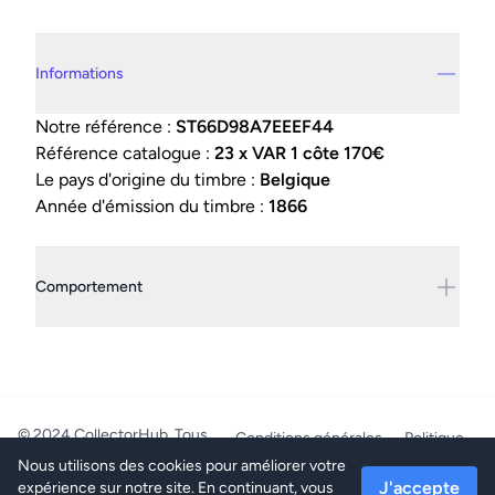
Details supplémentaires
Informations
Notre référence :
ST66D98A7EEEF44
Référence catalogue :
23 x VAR 1 côte 170€
Le pays d'origine du timbre :
Belgique
Année d'émission du timbre :
1866
Comportement
© 2024 CollectorHub. Tous
Conditions générales
Politique
droits réservés.
de confidentialité
Nous utilisons des cookies pour améliorer votre
PhilaJob - BE0804.218.387 -
J'accepte
expérience sur notre site. En continuant, vous