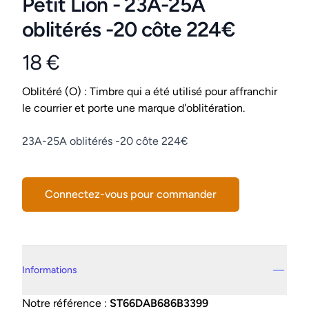
Petit Lion - 23A-25A
oblitérés -20 côte 224€
18 €
Product information
Conditions
Oblitéré (O) : Timbre qui a été utilisé pour affranchir
le courrier et porte une marque d'oblitération.
Description
23A-25A oblitérés -20 côte 224€
Connectez-vous pour commander
Details supplémentaires
Informations
Notre référence :
ST66DAB686B3399