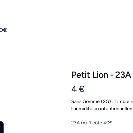
40€
Petit Lion - 23A
4 €
Product information
Conditions
Sans Gomme (SG) : Timbre ne
l'humidité ou intentionnellem
Description
23A (x)-1 côte 40€