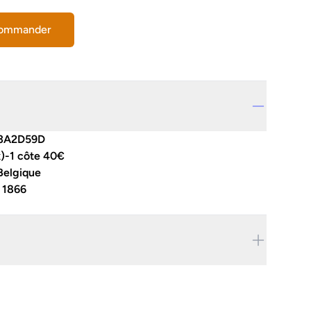
commander
3A2D59D
x)-1 côte 40€
Belgique
:
1866