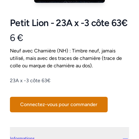
Petit Lion - 23A x -3 côte 63€
6 €
Product information
Conditions
Neuf avec Charnière (NH) : Timbre neuf, jamais
utilisé, mais avec des traces de charnière (trace de
colle ou marque de charnière au dos).
Description
23A x -3 côte 63€
Connectez-vous pour commander
Details supplémentaires
Informations