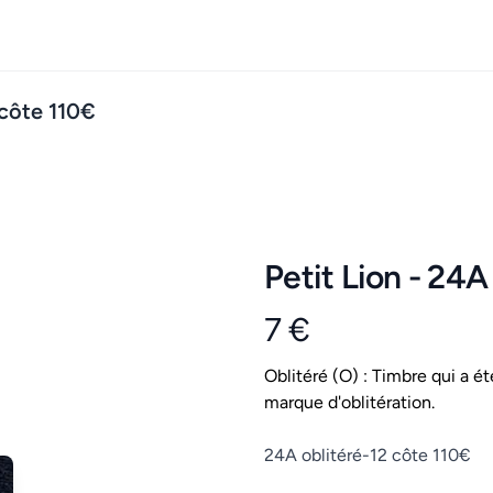
 côte 110€
Petit Lion - 24A
7 €
Product information
Conditions
Oblitéré (O) : Timbre qui a ét
marque d'oblitération.
Description
24A oblitéré-12 côte 110€