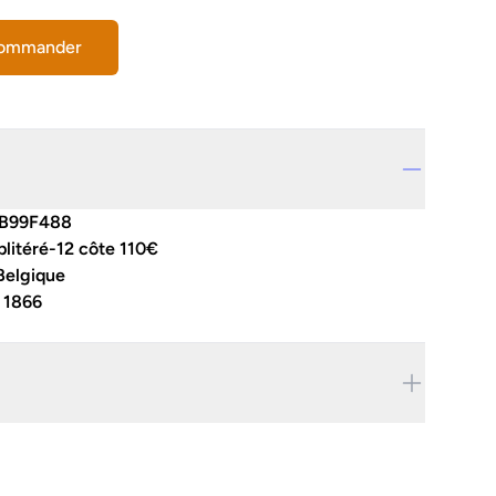
commander
B99F488
litéré-12 côte 110€
Belgique
:
1866