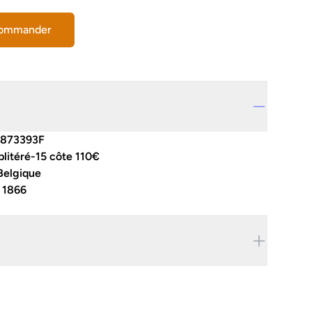
commander
873393F
litéré-15 côte 110€
Belgique
:
1866