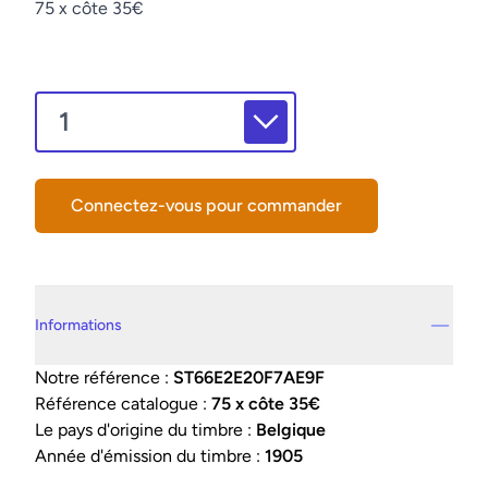
Description
75 x côte 35€
Connectez-vous pour commander
Details supplémentaires
Informations
Notre référence :
ST66E2E20F7AE9F
Référence catalogue :
75 x côte 35€
Le pays d'origine du timbre :
Belgique
Année d'émission du timbre :
1905