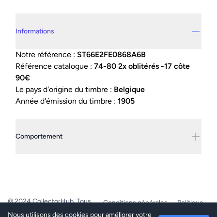
Details supplémentaires
Informations
Notre référence :
ST66E2FE0868A6B
Référence catalogue :
74-80 2x oblitérés -17 côte
90€
Le pays d'origine du timbre :
Belgique
Année d'émission du timbre :
1905
Comportement
© 2024 CollectorHub. Tous
Conditions générales
Politique
droits réservés.
de confidentialité
Nous utilisons des cookies pour améliorer votre