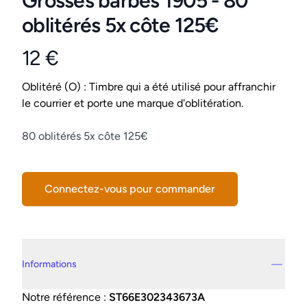
Grosses barbes 1905 - 80
oblitérés 5x côte 125€
12 €
Product information
Conditions
Oblitéré (O) : Timbre qui a été utilisé pour affranchir
le courrier et porte une marque d'oblitération.
Description
80 oblitérés 5x côte 125€
Connectez-vous pour commander
Details supplémentaires
Informations
Notre référence :
ST66E302343673A