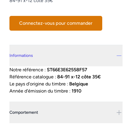
Description
84-91 x-12 côte 35€
Connectez-vous pour commander
Details supplémentaires
Informations
Notre référence :
ST66E3E62558F57
Référence catalogue :
84-91 x-12 côte 35€
Le pays d'origine du timbre :
Belgique
Année d'émission du timbre :
1910
Comportement