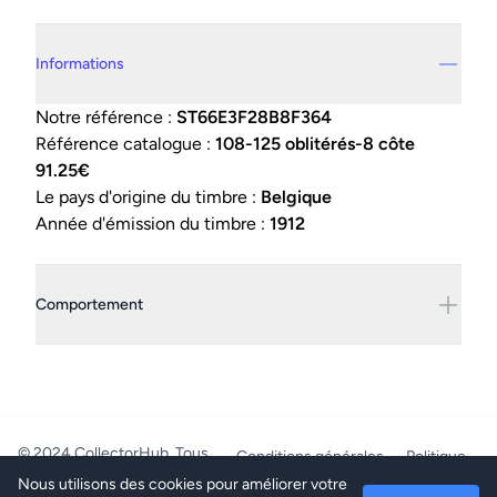
Details supplémentaires
Informations
Notre référence :
ST66E3F28B8F364
Référence catalogue :
108-125 oblitérés-8 côte
91.25€
Le pays d'origine du timbre :
Belgique
Année d'émission du timbre :
1912
Comportement
© 2024 CollectorHub. Tous
Conditions générales
Politique
droits réservés.
de confidentialité
Nous utilisons des cookies pour améliorer votre