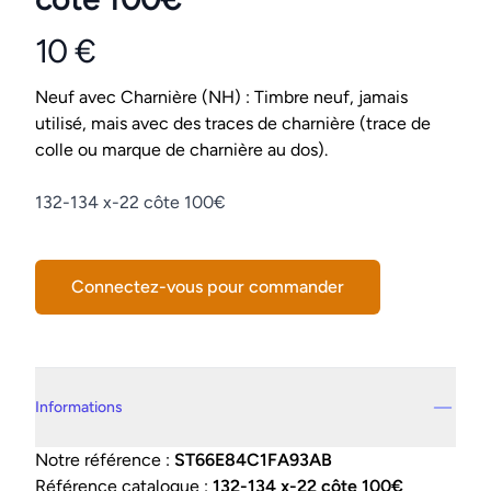
10 €
Product information
Conditions
Neuf avec Charnière (NH) : Timbre neuf, jamais
utilisé, mais avec des traces de charnière (trace de
colle ou marque de charnière au dos).
Description
132-134 x-22 côte 100€
Connectez-vous pour commander
Details supplémentaires
Informations
Notre référence :
ST66E84C1FA93AB
Référence catalogue :
132-134 x-22 côte 100€