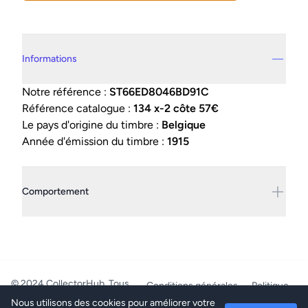
Details supplémentaires
Informations
Notre référence :
ST66ED8046BD91C
Référence catalogue :
134 x-2 côte 57€
Le pays d'origine du timbre :
Belgique
Année d'émission du timbre :
1915
Comportement
© 2024 CollectorHub. Tous
Conditions générales
Politique
droits réservés.
de confidentialité
Nous utilisons des cookies pour améliorer votre